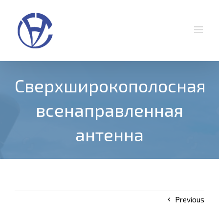
Skip
to
content
Сверхширокополосная
всенаправленная
антенна
Previous